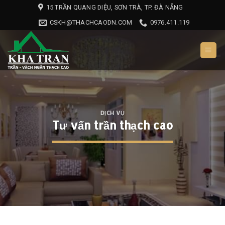
Skip
15 TRẦN QUANG DIỆU, SƠN TRÀ, TP. ĐÀ NẴNG
to
CSKH@THACHCAODN.COM
0976.411.119
content
DỊCH VỤ
Tư vấn trần thạch cao