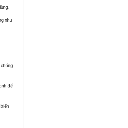
dùng.
ũng như
p chống
mạnh để
 biến