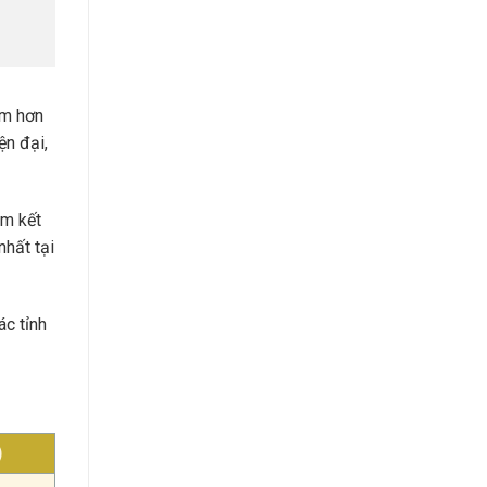
ệm hơn
ện đại,
am kết
nhất tại
ác tỉnh
)