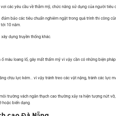
p vơi các yêu cầu về thẫm mỹ, chức năng sử dụng của người tiêu 
 đảm bảo các tiêu chuẩn nghiêm ngặt trong quá trình thi công c
 tới 10 năm.
u xây dựng truyền thống khác.
a ố màu loang lổ, gây mất thẩm mỹ vì vậy cần có những biện phá
ăng chịu lực kém… vì vậy tránh treo các vật nặng, tránh các lực 
môi trường vách ngăn thạch cao thường xảy ra hiện tượng nứt vỡ,
vỡ hoặc biến dạng.
ạch cao Đà Nẵng