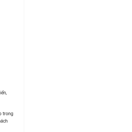
iển,
p trong
hách