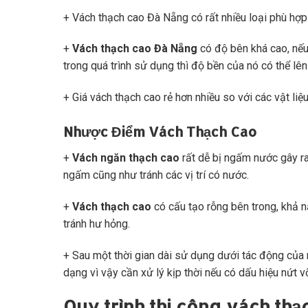
+ Vách thạch cao Đà Nẵng có rất nhiều loại phù hợ
+
Vách thạch cao Đà Nẵng
có độ bên khá cao, nếu
trong quá trình sử dụng thì độ bền của nó có thể lên
+ Giá vách thạch cao rẻ hơn nhiều so với các vật liệ
Nhược Điểm Vách Thạch Cao
+
Vách ngăn thạch cao
rất dễ bị ngấm nước gây r
ngấm cũng như tránh các vị trí có nước.
+
Vách thạch cao
có cấu tạo rỗng bên trong, khả n
tránh hư hỏng.
+ Sau một thời gian dài sử dụng dưới tác động của 
dạng vì vậy cần xử lý kịp thời nếu có dấu hiệu nứt 
Quy trình thi công vách th