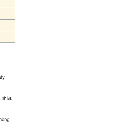
xây
á nhiều
phòng