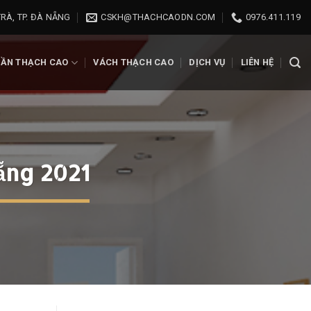
RÀ, TP. ĐÀ NẴNG
CSKH@THACHCAODN.COM
0976.411.119
RẦN THẠCH CAO
VÁCH THẠCH CAO
DỊCH VỤ
LIÊN HỆ
Nẵng 2021