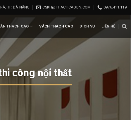
RÀ, TP. ĐÀ NẴNG
CSKH@THACHCAODN.COM
0976.411.119
RẦN THẠCH CAO
VÁCH THẠCH CAO
DỊCH VỤ
LIÊN HỆ
hi công nội thất