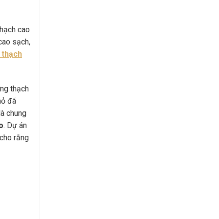
thạch cao
 cao sạch,
 thạch
ờng thạch
hỏ đã
là chung
o
. Dự án
 cho rằng