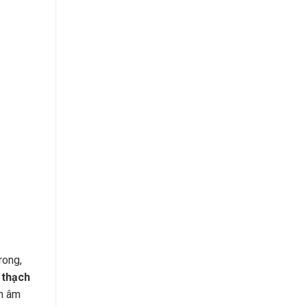
rong,
 thạch
ch âm